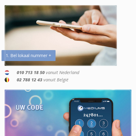
1. Bel lokaal nummer +
010 713 18 50
vanuit Nederland
02 788 12 43
vanuit België