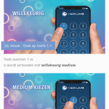
2a. Keuze - Druk op toets 1 +
Toets nummer 1 in.
U wordt verbonden met
willekeurig medium