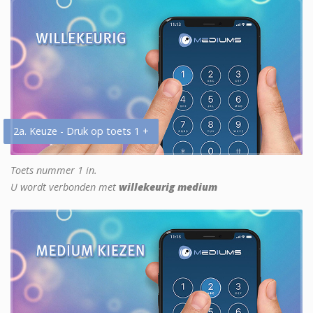
2a. Keuze - Druk op toets 1 +
Toets nummer 1 in.
U wordt verbonden met
willekeurig medium