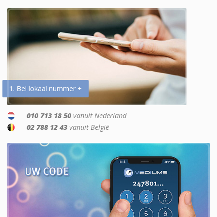
1. Bel lokaal nummer +
010 713 18 50
vanuit Nederland
02 788 12 43
vanuit België